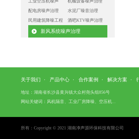
工业空压机噪声
机械设备噪声治理
配电房噪声治理
水泥厂噪音治理
民用建筑降噪工程
酒吧KTV噪声治理
新风系统噪声治理
关于我们
·
产品中心
·
合作案例
·
解决方案
·
地址：湖南省长沙县黄兴镇大众村尧头组856号
网站关键词：风机隔音、工业厂房降噪、空压机...
所有：Copyright © 2021 湖南净声源环保科技有限公司